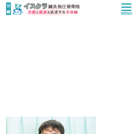
isukura_staff_202412_01