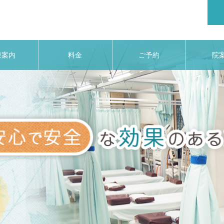
療案内
料金
ご予約
院