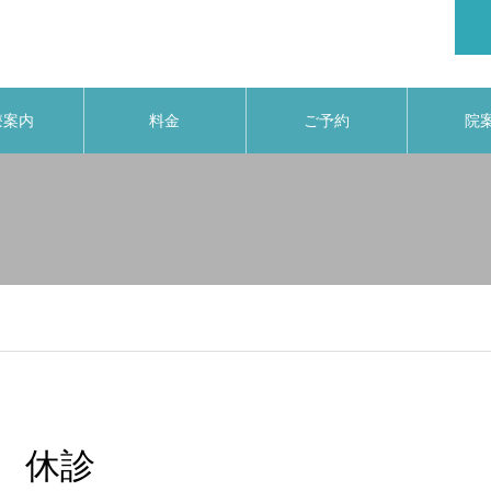
療案内
料金
ご予約
院
休診