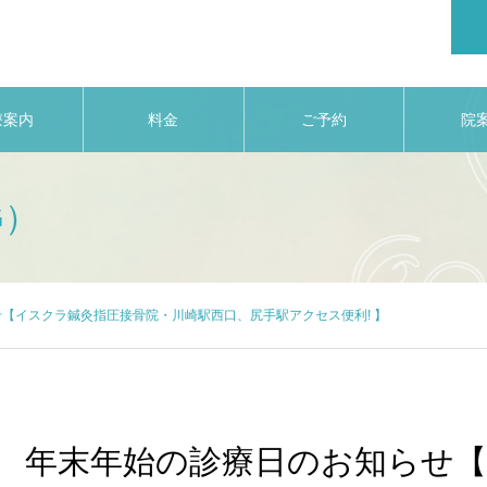
療案内
料金
ご予約
院
G）
【イスクラ鍼灸指圧接骨院・川崎駅西口、尻手駅アクセス便利! 】
年末年始の診療日のお知らせ【