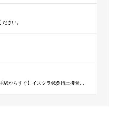
ください。
「痛くなく」「安心で安全」な施術なら【JR南武線尻手駅からすぐ】イスクラ鍼灸指圧接骨院へ