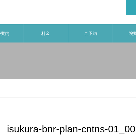
療案内
料金
ご予約
院
isukura-bnr-plan-cntns-01_0