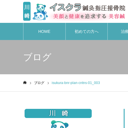
HOME
初めての方へ
治
ブログ
ブログ
isukura-bnr-plan-cntns-01_003
ホーム