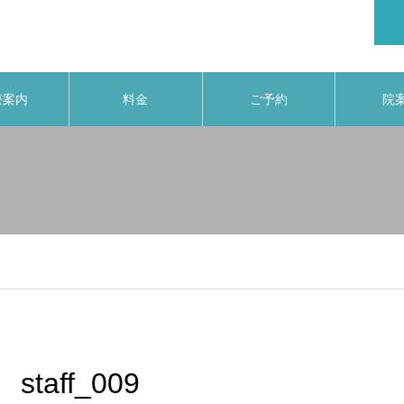
療案内
料金
ご予約
院
staff_009